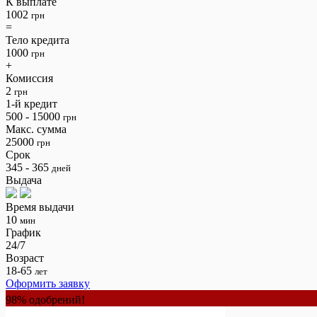
К выплате
1002
грн
=
Тело кредита
1000
грн
+
Комиссия
2
грн
1-й кредит
500 - 15000
грн
Макс. сумма
25000
грн
Срок
345 - 365
дней
Выдача
Время выдачи
10
мин
График
24/7
Возраст
18-65
лет
Оформить заявку
98% одобрений!