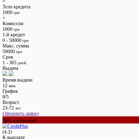
=
Тело кредита
1000
грн
+
Комиссия
1000
грн
1-й кредит
0 - 50000
грн
Макс. сумма
50000
грн
Срок
1 - 365
дней
Выдача
Время выдачи
12
мин
График
8/5
Возраст
23-72
лет
Оформить заявку
98% одобрений!
(4.2)
К выплате