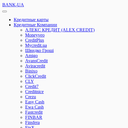
BANK-UA
Кредитные карты
Кредитные Компании
АЛЕКС КРЕДИТ (ALEX CREDIT)
Moneyveo
CreditPlus
Mycredit.ua
Швидко Гроші
Amigo
AvansCredit
Aviracredit
Binixo
ClickCredit
CLY
Credit7
Creditnice
Crezu
Easy Cash
Ewa Cash
Fastcredit
FINBAR
Finsfera
FinX