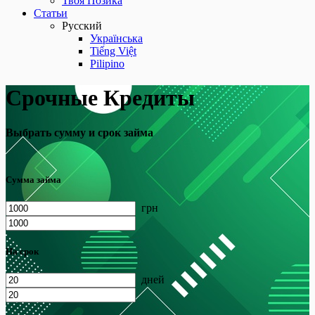
Твоя Позика
Статьи
Русский
Українська
Tiếng Việt
Pilipino
Срочные Кредиты
Выбрать сумму и срок займа
Сумма займа
грн
На срок
дней