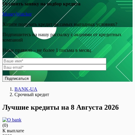
Оставить заявку на подбор кредита
MoneyWatcher
Хотите получать кредит на самых выгодных условиях?
Подпишитесь на нашу рассылку с акциями от кредитных
компаний
Наше правило – не более 1 письма в месяц.
Подписаться
BANK-UA
Срочный кредит
Лучшие кредиты на 8 Августа 2026
(0)
К выплате