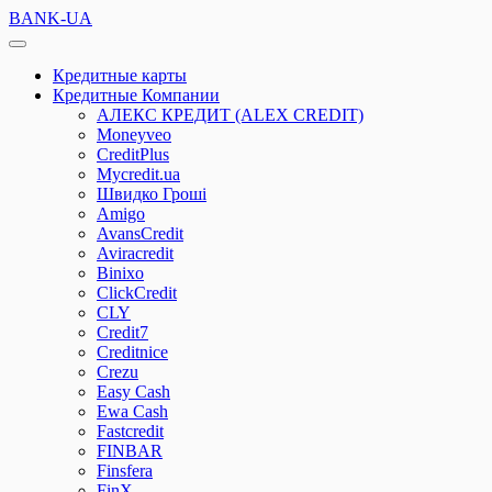
BANK-UA
Кредитные карты
Кредитные Компании
АЛЕКС КРЕДИТ (ALEX CREDIT)
Moneyveo
CreditPlus
Mycredit.ua
Швидко Гроші
Amigo
AvansCredit
Aviracredit
Binixo
ClickCredit
CLY
Credit7
Creditnice
Crezu
Easy Cash
Ewa Cash
Fastcredit
FINBAR
Finsfera
FinX