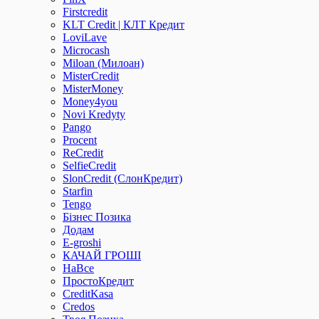
Firstcredit
KLT Credit | КЛТ Кредит
LoviLave
Microcash
Miloan (Милоан)
MisterCredit
MisterMoney
Money4you
Novi Kredyty
Pango
Procent
ReCredit
SelfieCredit
SlonCredit (СлонКредит)
Starfin
Tengo
Бізнес Позика
Додам
Е-groshi
КАЧАЙ ГРОШІ
НаВсе
ПростоКредит
СreditKasa
Сredos