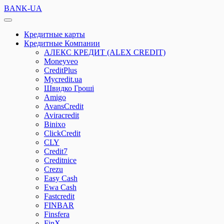
BANK-UA
Кредитные карты
Кредитные Компании
АЛЕКС КРЕДИТ (ALEX CREDIT)
Moneyveo
CreditPlus
Mycredit.ua
Швидко Гроші
Amigo
AvansCredit
Aviracredit
Binixo
ClickCredit
CLY
Credit7
Creditnice
Crezu
Easy Cash
Ewa Cash
Fastcredit
FINBAR
Finsfera
FinX