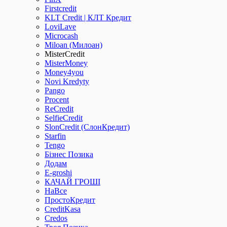
Firstcredit
KLT Credit | КЛТ Кредит
LoviLave
Microcash
Miloan (Милоан)
MisterCredit
MisterMoney
Money4you
Novi Kredyty
Pango
Procent
ReCredit
SelfieCredit
SlonCredit (СлонКредит)
Starfin
Tengo
Бізнес Позика
Додам
Е-groshi
КАЧАЙ ГРОШІ
НаВсе
ПростоКредит
СreditKasa
Сredos