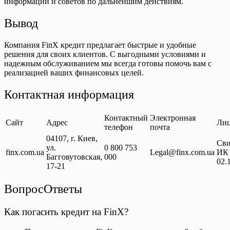
информации и советов по дальнейшим действиям.
Вывод
Компания FinX кредит предлагает быстрые и удобные
решения для своих клиентов. С выгодными условиями и
надежным обслуживанием мы всегда готовы помочь вам с
реализацией ваших финансовых целей.
Контактная информация
Контактный
Электронная
Сайт
Адрес
Лиц
телефон
почта
04107, г. Киев,
Сви
ул.
0 800 753
finx.com.ua
Legal@finx.com.ua
ИК 
Багговутовская,
000
02.
17-21
ВопросОтветы
Как погасить кредит на FinX?