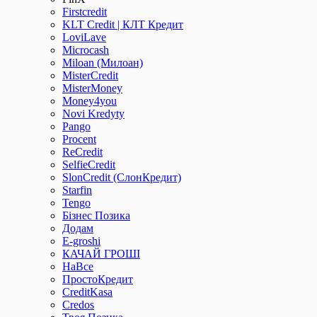
Firstcredit
KLT Credit | КЛТ Кредит
LoviLave
Microcash
Miloan (Милоан)
MisterCredit
MisterMoney
Money4you
Novi Kredyty
Pango
Procent
ReCredit
SelfieCredit
SlonCredit (СлонКредит)
Starfin
Tengo
Бізнес Позика
Додам
Е-groshi
КАЧАЙ ГРОШІ
НаВсе
ПростоКредит
СreditKasa
Сredos