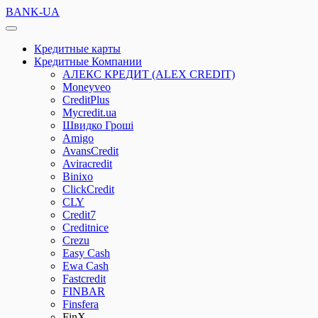
BANK-UA
Кредитные карты
Кредитные Компании
АЛЕКС КРЕДИТ (ALEX CREDIT)
Moneyveo
CreditPlus
Mycredit.ua
Швидко Гроші
Amigo
AvansCredit
Aviracredit
Binixo
ClickCredit
CLY
Credit7
Creditnice
Crezu
Easy Cash
Ewa Cash
Fastcredit
FINBAR
Finsfera
FinX