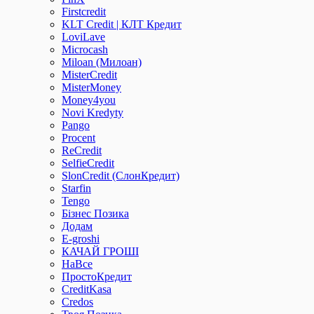
Firstcredit
KLT Credit | КЛТ Кредит
LoviLave
Microcash
Miloan (Милоан)
MisterCredit
MisterMoney
Money4you
Novi Kredyty
Pango
Procent
ReCredit
SelfieCredit
SlonCredit (СлонКредит)
Starfin
Tengo
Бізнес Позика
Додам
Е-groshi
КАЧАЙ ГРОШІ
НаВсе
ПростоКредит
СreditKasa
Сredos