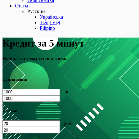
Твоя Позика
Статьи
Русский
Українська
Tiếng Việt
Pilipino
Кредит за 5 минут
Выбрать сумму и срок займа
Сумма займа
грн
На срок
дней