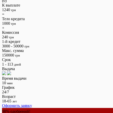
(0)
К выплате
1240
грн
=
Тело кредита
1000
грн
+
Комиссия
240
грн
1-й кредит
3000 - 50000
грн
Макс. сумма
150000
грн
Срок
1 - 113
дней
Выдача
Время выдачи
10
мин
График
24/7
Возраст
18-65
лет
Оформить заявку
98% одобрений!