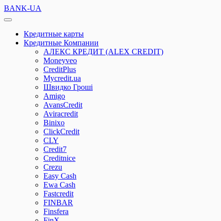
BANK-UA
Кредитные карты
Кредитные Компании
АЛЕКС КРЕДИТ (ALEX CREDIT)
Moneyveo
CreditPlus
Mycredit.ua
Швидко Гроші
Amigo
AvansCredit
Aviracredit
Binixo
ClickCredit
CLY
Credit7
Creditnice
Crezu
Easy Cash
Ewa Cash
Fastcredit
FINBAR
Finsfera
FinX