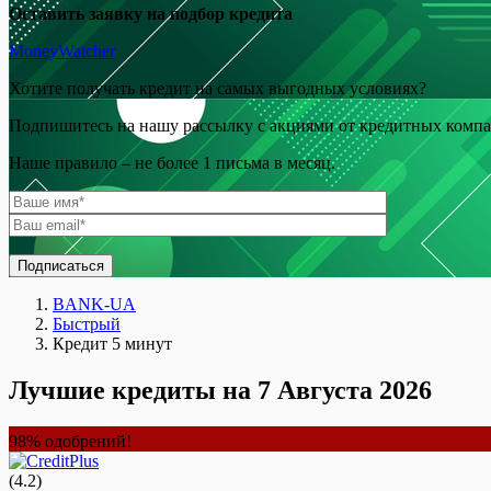
Оставить заявку на подбор кредита
MoneyWatcher
Хотите получать кредит на самых выгодных условиях?
Подпишитесь на нашу рассылку с акциями от кредитных комп
Наше правило – не более 1 письма в месяц.
Подписаться
BANK-UA
Быстрый
Кредит 5 минут
Лучшие кредиты на 7 Августа 2026
98% одобрений!
(4.2)