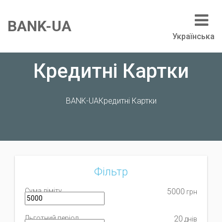
BANK-UA
Українська
Кредитні Картки
BANK-UA
Кредитні Картки
Фільтр
Сума ліміту
5000
грн
Льготний період
20
днів