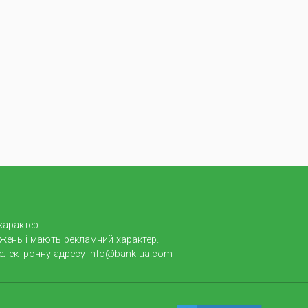
характер.
джень і мають рекламний характер.
 електронну адресу info@bank-ua.com