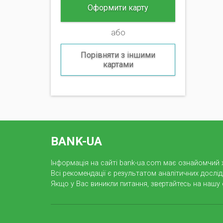
Оформити карту
або
Порівняти з іншими
картами
BANK-UA
Інформація на сайті bank-ua.com має ознайомчий 
Всі рекомендації є результатом аналітичних дослі
Якщо у Вас виникли питання, звертайтесь на нашу