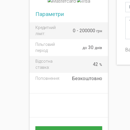
Параметри
Кредитний
0 - 200000
грн
ліміт:
Пільговий
30
до
днів
Ва
період:
Відсотна
42
%
ставка:
Безкоштовно
Поповнення: