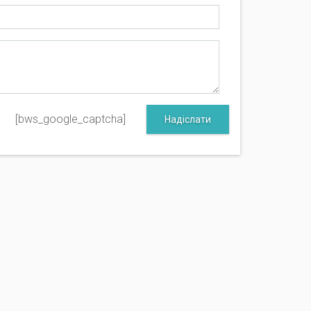
[bws_google_captcha]
Надіслати