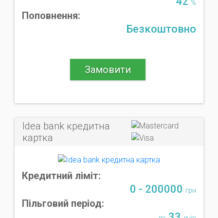
42
%
Поповнення:
Безкоштовно
Замовити
Idea bank кредитна
картка
Кредитний ліміт:
0 - 200000
грн
Пільговий період:
33
до
днів