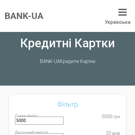
BANK-UA
Українська
Кредитні Картки
BANK-UA
Кредитні Картки
Фільтр
Сума ліміту
5000
грн
Льготний період
20
днів