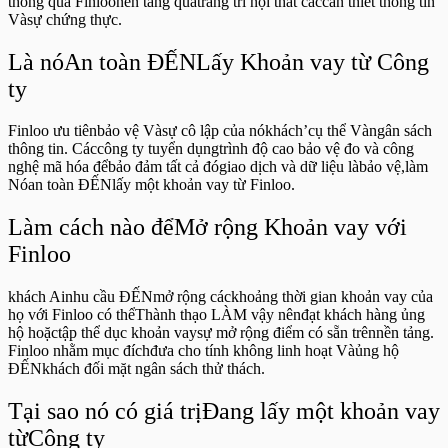
thông qua Finloonền tảng quatrang trí nội thất cáccần thiết thông tin
Vàsự chứng thực.
Là nóAn toàn ĐẾNLấy Khoản vay từ Công
ty
Finloo ưu tiênbảo vệ Vàsự cô lập của nókhách’cụ thể Vàngân sách
thông tin. Cáccông ty tuyển dụngtrình độ cao bảo vệ đo và công
nghệ mã hóa đểbảo đảm tất cả đógiao dịch và dữ liệu làbảo vệ,làm
Nóan toàn ĐẾNlấy một khoản vay từ Finloo.
Làm cách nào đểMở rộng Khoản vay với
Finloo
khách Ainhu cầu ĐẾNmở rộng cáckhoảng thời gian khoản vay của
họ với Finloo có thểThành thạo LÀM vậy nênđạt khách hàng ủng
hộ hoặctập thể dục khoản vaysự mở rộng điểm có sẵn trênnền tảng.
Finloo nhằm mục đíchđưa cho tính không linh hoạt Vàủng hộ
ĐẾNkhách đối mặt ngân sách thử thách.
Tại sao nó có giá trịĐang lấy một khoản vay
từCông ty