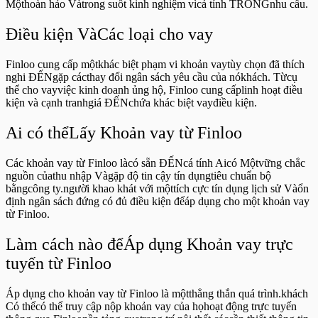
Mộthoàn hảo Vàtrong suốt kinh nghiệm vìcá tính TRONGnhu cầu.
Điều kiện VàCác loại cho vay
Finloo cung cấp mộtkhác biệt phạm vi khoản vaytùy chọn đã thích
nghi ĐẾNgặp cácthay đổi ngân sách yêu cầu của nókhách. Từcụ
thể cho vayviệc kinh doanh ủng hộ, Finloo cung cấplinh hoạt điều
kiện và cạnh tranhgiá ĐẾNchứa khác biệt vayđiều kiện.
Ai có thểLấy Khoản vay từ Finloo
Các khoản vay từ Finloo làcó sẵn ĐẾNcá tính Aicó Mộtvững chắc
nguồn củathu nhập Vàgặp độ tin cậy tín dụngtiêu chuẩn bộ
bằngcông ty.người khao khát với mộttích cực tín dụng lịch sử Vàổn
định ngân sách đứng có đủ điều kiện đểáp dụng cho một khoản vay
từ Finloo.
Làm cách nào đểÁp dụng Khoản vay trực
tuyến từ Finloo
Áp dụng cho khoản vay từ Finloo là mộtthẳng thắn quá trình.khách
Có thểcó thể truy cập nộp khoản vay của họhoạt động trực tuyến