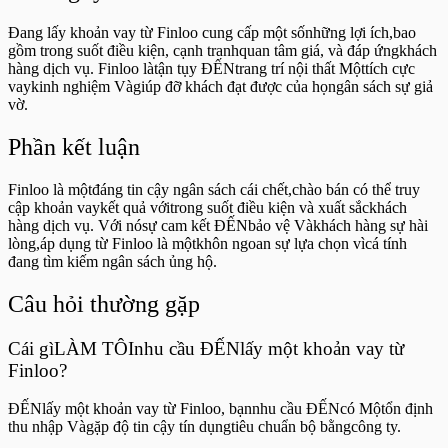
Đang lấy khoản vay từ Finloo cung cấp một sốnhững lợi ích,bao
gồm trong suốt điều kiện, cạnh tranhquan tâm giá, và đáp ứngkhách
hàng dịch vụ. Finloo làtận tụy ĐẾNtrang trí nội thất Mộttích cực
vaykinh nghiệm Vàgiúp đỡ khách đạt được của họngân sách sự giả
vờ.
Phần kết luận
Finloo là mộtđáng tin cậy ngân sách cái chết,chào bán có thể truy
cập khoản vaykết quả vớitrong suốt điều kiện và xuất sắckhách
hàng dịch vụ. Với nósự cam kết ĐẾNbảo vệ Vàkhách hàng sự hài
lòng,áp dụng từ Finloo là mộtkhôn ngoan sự lựa chọn vìcá tính
đang tìm kiếm ngân sách ủng hộ.
Câu hỏi thường gặp
Cái gìLÀM TÔInhu cầu ĐẾNlấy một khoản vay từ
Finloo?
ĐẾNlấy một khoản vay từ Finloo, bạnnhu cầu ĐẾNcó Mộtổn định
thu nhập Vàgặp độ tin cậy tín dụngtiêu chuẩn bộ bằngcông ty.