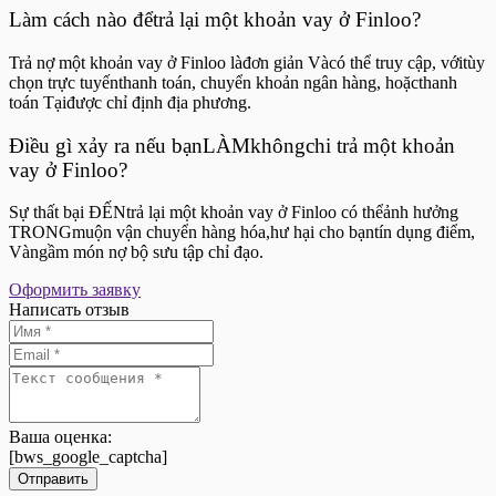
Làm cách nào đểtrả lại một khoản vay ở Finloo?
Trả nợ một khoản vay ở Finloo làđơn giản Vàcó thể truy cập, vớitùy
chọn trực tuyếnthanh toán, chuyển khoản ngân hàng, hoặcthanh
toán Tạiđược chỉ định địa phương.
Điều gì xảy ra nếu bạnLÀMkhôngchi trả một khoản
vay ở Finloo?
Sự thất bại ĐẾNtrả lại một khoản vay ở Finloo có thểảnh hưởng
TRONGmuộn vận chuyển hàng hóa,hư hại cho bạntín dụng điểm,
Vàngầm món nợ bộ sưu tập chỉ đạo.
Оформить заявку
Написать отзыв
Ваша оценка:
[bws_google_captcha]
Отправить