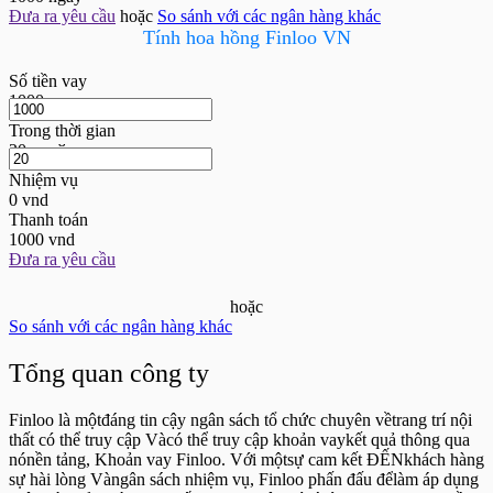
Đưa ra yêu cầu
hoặc
So sánh với các ngân hàng khác
Tính hoa hồng Finloo VN
Số tiền vay
1000
грн
Trong thời gian
20
дней
Nhiệm vụ
0
vnd
Thanh toán
1000
vnd
Đưa ra yêu cầu
hoặc
So sánh với các ngân hàng khác
Tổng quan công ty
Finloo là mộtđáng tin cậy ngân sách tổ chức chuyên vềtrang trí nội
thất có thể truy cập Vàcó thể truy cập khoản vaykết quả thông qua
nónền tảng, Khoản vay Finloo. Với mộtsự cam kết ĐẾNkhách hàng
sự hài lòng Vàngân sách nhiệm vụ, Finloo phấn đấu đểlàm áp dụng