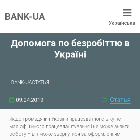
BANK-UA
Українська
Допомога по безробіттю в
Україні
BANK-UA
СТАТЬЯ
Допомога по безробіттю в Україні
Статья
09.04.2019
Якщо громадянин України працездатного віку не
має офіційного працевлаштування і не може знайти
роботу – він може звернутися за оформленням