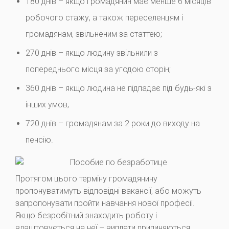
180 днів – якщо громадянин має менше 6 місяців
робочого стажу, а також переселенцям і
громадянам, звільненим за статтею;
270 днів – якщо людину звільнили з
попереднього місця за угодою сторін;
360 днів – якщо людина не підпадає під будь-які з
інших умов;
720 днів – громадянам за 2 роки до виходу на
пенсію.
Протягом цього терміну громадянину
пропонуватимуть відповідні вакансії, або можуть
запропонувати пройти навчання нової професії.
Якщо безробітний знаходить роботу і
влаштовується на неї – виплати припиняються.