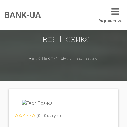
BANK-UA
Українська
Твоя Позика
BANK-UA
КОМПАНИИ
Твоя Позика
(0)
0 відгуків