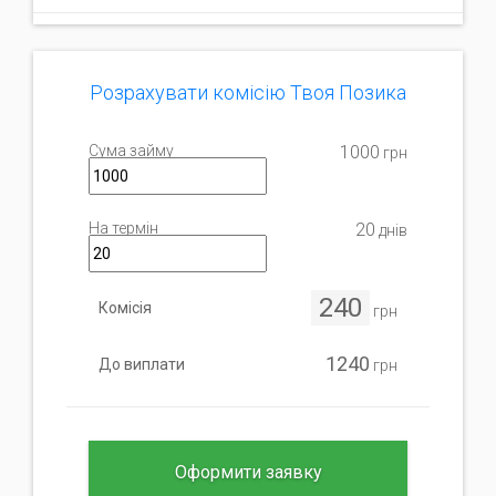
Розрахувати комісію Твоя Позика
Сума займу
1000
грн
На термін
20
днів
240
Комісія
грн
1240
До виплати
грн
Оформити заявку