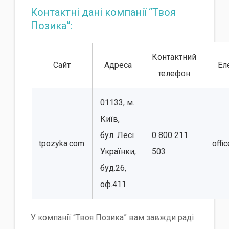
Контактні дані компанії “Твоя
Позика”:
Контактний
Сайт
Адреса
Ел
телефон
01133, м.
Київ,
бул. Лесі
0 800 211
tpozyka.com
offi
Українки,
503
буд.26,
оф.411
У компанії “Твоя Позика” вам завжди раді