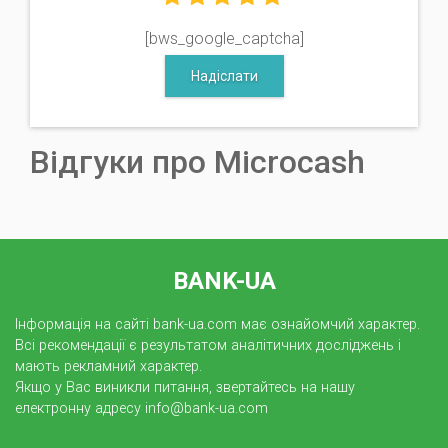
[bws_google_captcha]
Надіслати
Відгуки про Microcash
BANK-UA
Інформація на сайті bank-ua.com має ознайомчий характер.
Всі рекомендації є результатом аналітичних досліджень і
мають рекламний характер.
Якщо у Вас виникли питання, звертайтесь на нашу
електронну адресу info@bank-ua.com