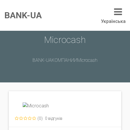
BANK-UA
Українська
Microcash
BANK-UA
КОМПАНИИ
Microcash
(0)
0 відгуків