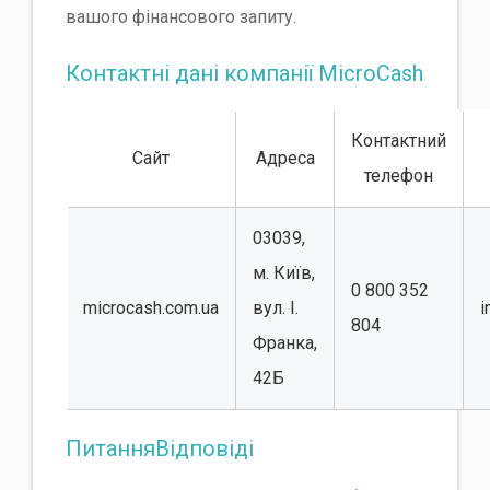
вашого фінансового запиту.
Контактні дані компанії MicroCash
Контактний
Сайт
Адреса
телефон
03039,
м. Київ,
0 800 352
microcash.com.ua
вул. І.
i
804
Франка,
42Б
ПитанняВідповіді