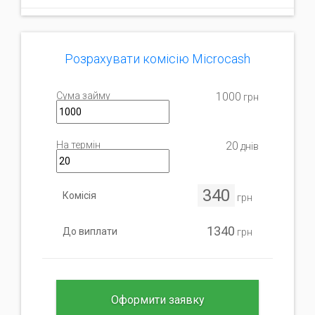
Розрахувати комісію Microcash
Сума займу
1000
грн
На термін
20
днів
340
Комісія
грн
1340
До виплати
грн
Оформити заявку