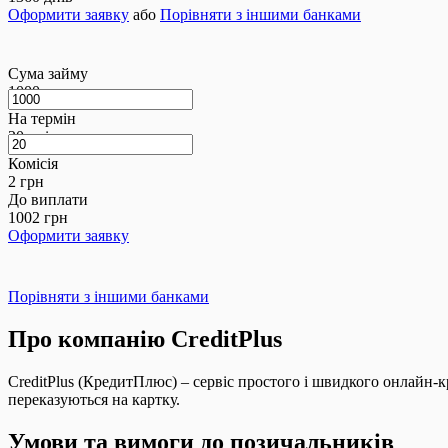
Оформити заявку
або
Порівняти з іншими банками
Сума займу
1000
грн
На термін
20
днів
Комісія
2
грн
До виплати
1002
грн
Оформити заявку
Порівняти з іншими банками
Про компанію CreditPlus
CreditPlus (КредитПлюс) – сервіс простого і швидкого онлайн-к
переказуються на картку.
Умови та вимоги до позичальників