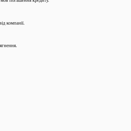
 умов погашення кредиту.
ід компанії.
ягнення.