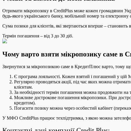
Отримати мікропозику в CreditPlus може кожен громадянин Украї
будь-якого українського банку, мобільний номер та електронну 
Сума позики для клієнтів, які звертаються вперше – становить 
Термін погашення – від 3 до 30 діб.
Чому варто взяти мікропозику саме в Cr
Звернутися за мікропозикою саме в КредитПлюс варто, тому що
Є програма лояльності. Кожен взятий і погашений у цій
Регулярно проводяться акції, під час яких можна отримати
клієнтам.
За необхідності термін погашення можна продовжити на таку
Можливе дострокове погашення мікропозики. При достроко
кредитом).
Погасити позику можна через особистий кабінет (переказо
У МФО CreditPlus працює техпідтримка, з якою можна зателефон
Контактні дані компанії Credit Plus: