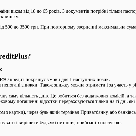
ни віком від 18 до 65 років. З документів потрібні тільки пасп
скриньку.
від 500 до 3500 грн. При повторному зверненні максимальна сума 
editPlus?
:
 МФО кредит покращує умови для 1 наступних позик.
 непогані знижки. Також знижку можна отримати і за участь у рі
 саму кількість днів. Це робиться без додаткових комісій, а тако
вому погашенні відсотки перераховуються тільки на ті дні, які
м з картки), через будь-який термінал Приватбанку, або банківс
увати і вирішити будь-які питання, пов’язані з послугою.