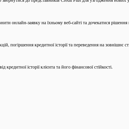
 звернутися до представників Credit Plus для узгодження нових
внити онлайн-заявку на їхньому веб-сайті та дочекатися рішення в
ій, погіршення кредитної історії та переведення на зовнішнє ст
 кредитної історії клієнта та його фінансової стійкості.