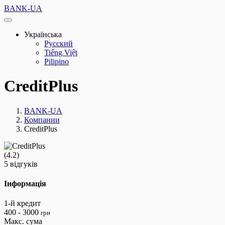
BANK-UA
Українська
Русский
Tiếng Việt
Pilipino
CreditPlus
BANK-UA
Компании
CreditPlus
(4.2)
5 відгуків
Інформація
1-й кредит
400 - 3000
грн
Макс. сума