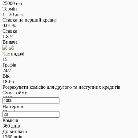
25000
грн
Термін
1 - 30
днів
Ставка на перший кредит
0.01
%
Ставка
1.8
%
Видача
Час видачі
15
Графік
24/7
Вік
18-65
Розрахувати комісію для другого та наступних кредитів
Сума займу
1000
грн
На термін
20
днів
Комісія
360
днів
До виплати
1360
днів